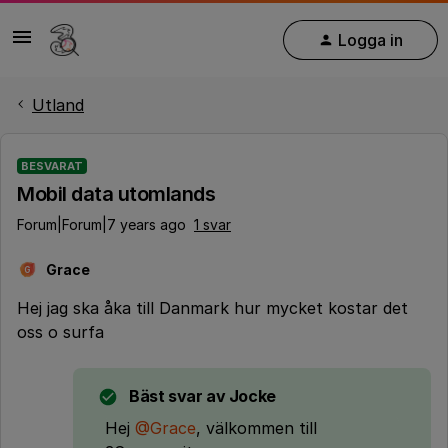
Logga in
Utland
BESVARAT
Mobil data utomlands
Forum|Forum|7 years ago
1 svar
Grace
G
Hej jag ska åka till Danmark hur mycket kostar det
oss o surfa
Bäst svar av
Jocke
Hej
@Grace
, välkommen till