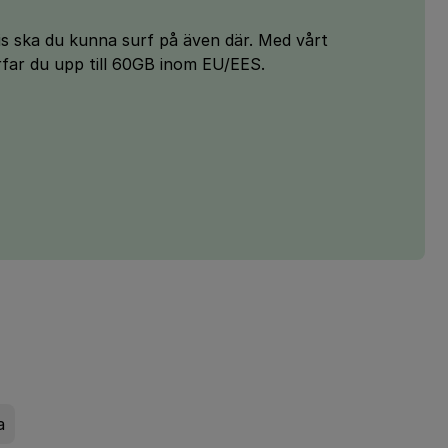
vis ska du kunna surf på även där. Med vårt
ar du upp till 60GB inom EU/EES.
a