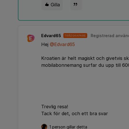
Gilla
Edvard65
Registrerad använ
TRÅDSKAPARE
E
Hej
@Edvard65
Kroatien är helt magiskt och givetvis 
mobilabonnemang surfar du upp till 6
Trevlig resa!
Tack för det, och ett bra svar
1 person gillar detta