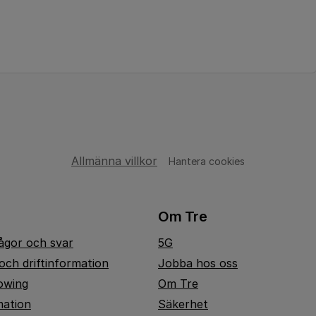
Allmänna villkor
Hantera cookies
Om Tre
rågor och svar
5G
och driftinformation
Jobba hos oss
owing
Om Tre
mation
Säkerhet