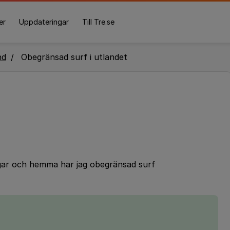
er
Uppdateringar
Till Tre.se
nd
Obegränsad surf i utlandet
dagar och hemma har jag obegränsad surf