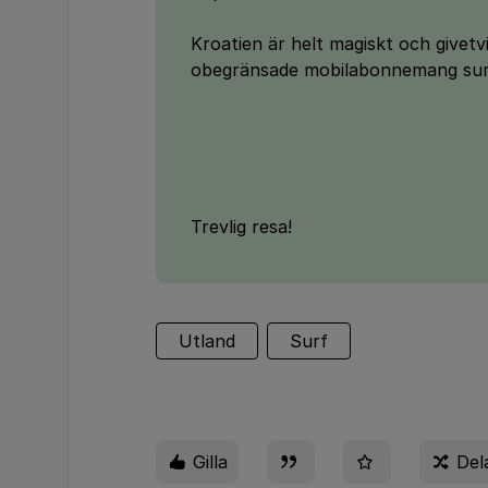
Kroatien är helt magiskt och givet
obegränsade mobilabonnemang surf
Trevlig resa!
Utland
Surf
Gilla
Del