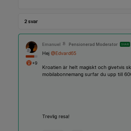
2 svar
Emanuel
Pensionerad Moderator
SVAR
Hej
@Edvard65
+9
Kroatien är helt magiskt och givetvis 
mobilabonnemang surfar du upp till 6
Trevlig resa!