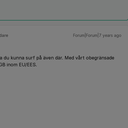
dare
Forum|Forum|7 years ago
ska du kunna surf på även där. Med vårt obegränsade
0GB inom EU/EES.