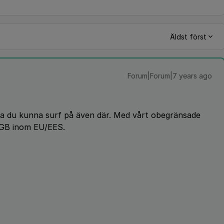
Äldst först
Forum|Forum|7 years ago
ska du kunna surf på även där. Med vårt obegränsade
0GB inom EU/EES.