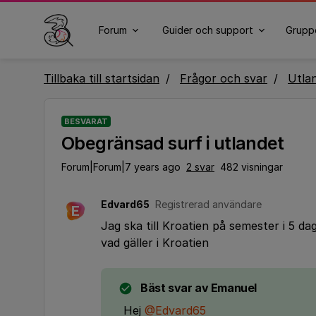
Forum
Guider och support
Grupp
Tillbaka till startsidan
Frågor och svar
Utla
BESVARAT
Obegränsad surf i utlandet
Forum|Forum|7 years ago
2 svar
482 visningar
Edvard65
Registrerad användare
E
Jag ska till Kroatien på semester i 5 
vad gäller i Kroatien
Bäst svar av
Emanuel
Hej
@Edvard65