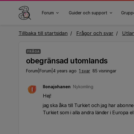
Forum
Guider och support
Grupp
Tillbaka till startsidan
Frågor och svar
Utla
FRÅGA
obegränsad utomlands
Forum|Forum|4 years ago
1 svar
85 visningar
Ilonajohanen
Nykomling
I
Hej!
jag ska åka till Turkiet och jag har abonn
Turkiet som i alla andra länder i Europa e