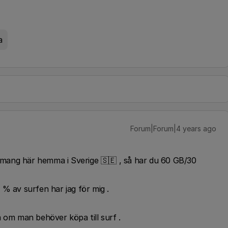
a
Forum|Forum|4 years ago
mang här hemma i Sverige 🇸🇪 , så har du 60 GB/30
% av surfen har jag för mig .
om man behöver köpa till surf .