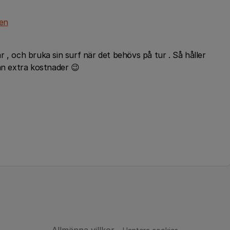
den
där , och bruka sin surf när det behövs på tur . Så håller
an extra kostnader 😉