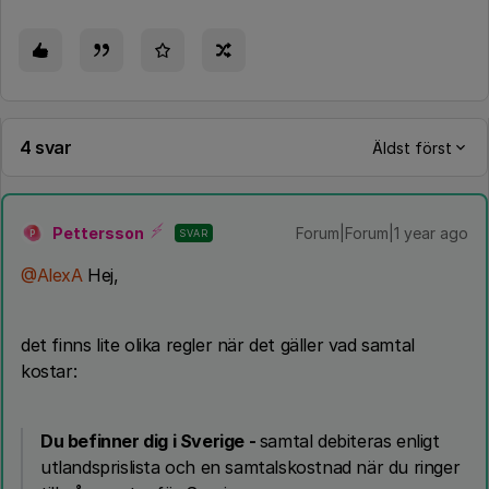
4 svar
Äldst först
Pettersson
Forum|Forum|1 year ago
SVAR
P
@AlexA
Hej,
det finns lite olika regler när det gäller vad samtal
kostar:
Du befinner dig i Sverige -
samtal debiteras enligt
utlandsprislista och en samtalskostnad när du ringer