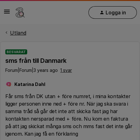
Logga in
Utland
BESVARAT
sms från till Danmark
Forum|Forum|3 years ago
1 svar
Katarina Dahl
K
Får sms från DK utan + före numret, i mina kontakter
ligger personen inne ned + före nr. När jag ska svara i
samma tråd så går det inte att skicka fast jag har
kontakten nersparad med + före. Nu kom en faktura
på att jag skickat många sms och mms fast det inte går
igenom. Kan jag få en förklaring