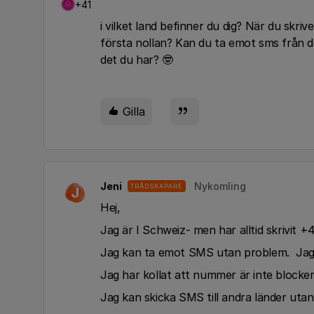
+41
i vilket land befinner du dig? När du skri
första nollan? Kan du ta emot sms från de
det du har? 🤓
Gilla
Jeni
Nykomling
TRÅDSKAPARE
J
Hej,
Jag är I Schweiz- men har alltid skrivit 
Jag kan ta emot SMS utan problem. Jag
Jag har kollat att nummer är inte blockera
Jag kan skicka SMS till andra länder uta