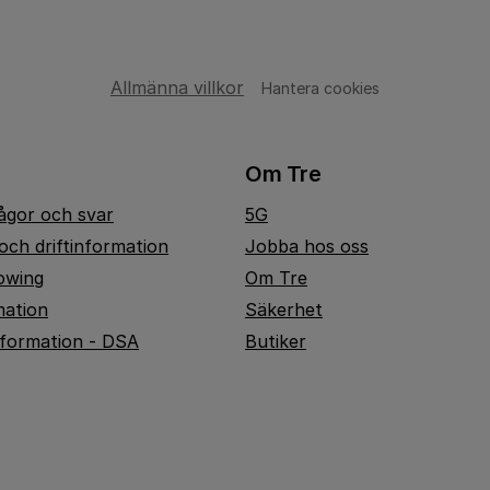
Allmänna villkor
Hantera cookies
Om Tre
rågor och svar
5G
och driftinformation
Jobba hos oss
owing
Om Tre
mation
Säkerhet
nformation - DSA
Butiker