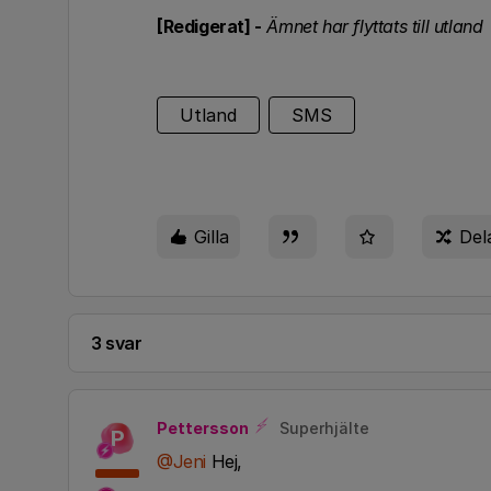
[Redigerat] -
Ämnet har flyttats till utland
Utland
SMS
Gilla
Del
3 svar
Pettersson
Superhjälte
P
@Jeni
Hej,