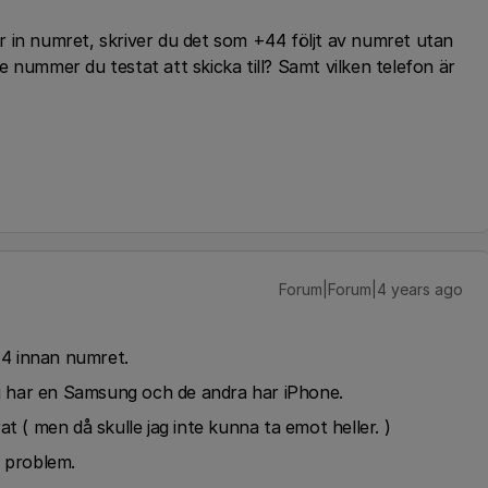
ver in numret, skriver du det som +44 följt av numret utan
 nummer du testat att skicka till? Samt vilken telefon är
Forum|Forum|4 years ago
+44 innan numret.
 har en Samsung och de andra har iPhone.
t ( men då skulle jag inte kunna ta emot heller. )
n problem.