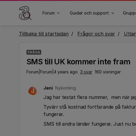
Forum
Guider och support
Grupp
Tillbaka till startsidan
Frågor och svar
Utla
FRÅGA
SMS till UK kommer inte fram
Forum|Forum|4 years ago
3 svar
160 visningar
Jeni
Nykomling
J
Jag har testat flera nummer, men när ja
Tyvärr stå kostnad fortfarande på faktu
fungerar.
SMS till andra länder fungerar. Just nu b