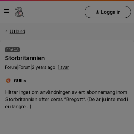
Logga in
Utland
FRÅGA
Storbritannien
Forum|Forum|2 years ago
1 svar
GUllis
G
Hittar inget om användningen av ert abonnemang inom
Storbritannien efter deras ”Bregott”. (De är ju inte med i
eu längre…)