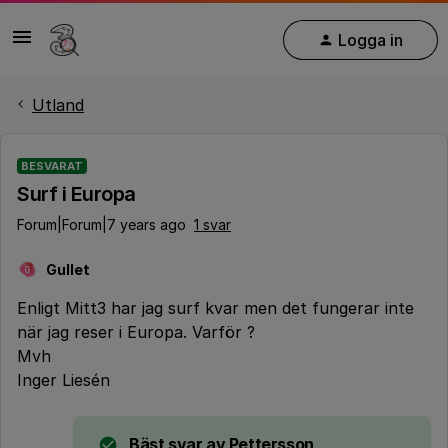
Logga in
Utland
BESVARAT
Surf i Europa
Forum|Forum|7 years ago
1 svar
Gullet
G
Enligt Mitt3 har jag surf kvar men det fungerar inte
när jag reser i Europa. Varför ?
Mvh
Inger Liesén
Bäst svar av
Pettersson