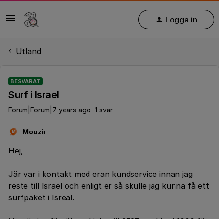
Logga in
Utland
BESVARAT
Surf i Israel
Forum|Forum|7 years ago
1 svar
Mouzir
M
Hej,
Jär var i kontakt med eran kundservice innan jag
reste till Israel och enligt er så skulle jag kunna få ett
surfpaket i Isreal.