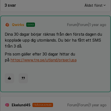
3 svar
Äldst först
Qwirks
Forum|Forum|1 year ago
SVAR
Q
Dina 30 dagar börjar räknas från den första dagen du
kopplade upp dig utomlands. Du bör ha fått ett SMS
från 3 då.
Pris som gäller efter 30 dagar hittar du
på
https://www.tre.se/utland/priser/usa
Ekelund45
Forum|Forum|1 year ago
TRÅDSKAPARE
E