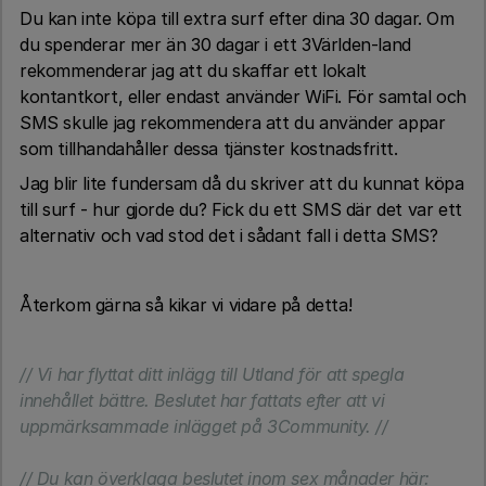
Du kan inte köpa till extra surf efter dina 30 dagar. Om
du spenderar mer än 30 dagar i ett 3Världen-land
rekommenderar jag att du skaffar ett lokalt
kontantkort, eller endast använder WiFi. För samtal och
SMS skulle jag rekommendera att du använder appar
som tillhandahåller dessa tjänster kostnadsfritt.
Jag blir lite fundersam då du skriver att du kunnat köpa
till surf - hur gjorde du? Fick du ett SMS där det var ett
alternativ och vad stod det i sådant fall i detta SMS?
Återkom gärna så kikar vi vidare på detta!
// Vi har flyttat ditt inlägg till Utland för att spegla
innehållet bättre. Beslutet har fattats efter att vi
uppmärksammade inlägget på 3Community. //
// Du kan överklaga beslutet inom sex månader här: