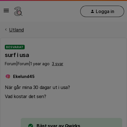
Logga in
Utland
BESVARAT
surf i usa
Forum|Forum|1 year ago
3 svar
Ekelund45
E
När går mina 30 dagar ut i usa?
Vad kostar det sen?
Bäst svar av
Qwirks