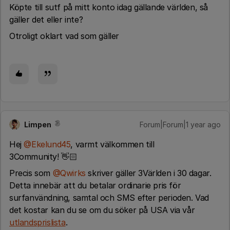
Köpte till sutf på mitt konto idag gällande världen, så
gäller det eller inte?
Otroligt oklart vad som gäller
Limpen
Forum|Forum|1 year ago
Hej ​
@Ekelund45
, varmt välkommen till
3Community! 👋🏻
Precis som ​
@Qwirks
skriver gäller 3Världen i 30 dagar.
Detta innebär att du betalar ordinarie pris för
surfanvändning, samtal och SMS efter perioden. Vad
det kostar kan du se om du söker på USA via vår
utlandsprislista
.