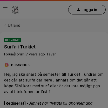
Logga in
Utland
BESVARAT
Surfa i Turkiet
Forum|Forum|7 years ago
1 svar
Burak1905
B
Hej, jag ska snart på semester till Turkiet , undrar om
det går att surfa där nere , annars om det går att
köpa SIM kort med surf eller är det inte möjligt pga
av att telefonen är låst ?
[Redigerat] -
Ämnet har flyttats till abonnemang