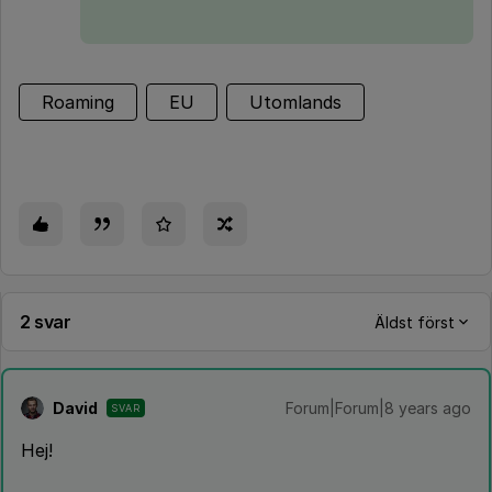
Roaming
EU
Utomlands
2 svar
Äldst först
David
Forum|Forum|8 years ago
SVAR
Hej!