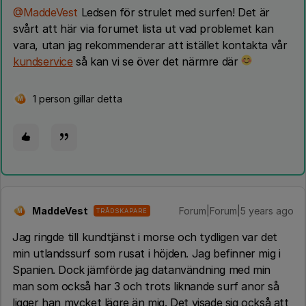
@MaddeVest
Ledsen för strulet med surfen! Det är
svårt att här via forumet lista ut vad problemet kan
vara, utan jag rekommenderar att istället kontakta vår
kundservice
så kan vi se över det närmre där
1 person gillar detta
M
MaddeVest
Forum|Forum|5 years ago
TRÅDSKAPARE
M
Jag ringde till kundtjänst i morse och tydligen var det
min utlandssurf som rusat i höjden. Jag befinner mig i
Spanien. Dock jämförde jag datanvändning med min
man som också har 3 och trots liknande surf anor så
ligger han mycket lägre än mig. Det visade sig också att