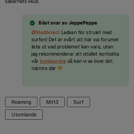
säkerhets skull.
Bäst svar av
JeppePeppe
@MaddeVest
Ledsen för strulet med
surfen! Det är svårt att här via forumet
lista ut vad problemet kan vara, utan
jag rekommenderar att istället kontakta
vår
kundservice
så kan vi se över det
närmre där
Roaming
Mitt3
Surf
Utomlands