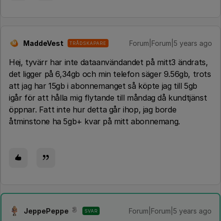
MaddeVest
Forum|Forum|5 years ago
TRÅDSKAPARE
M
Hej, tyvärr har inte dataanvändandet på mitt3 ändrats,
det ligger på 6,34gb och min telefon säger 9.56gb, trots
att jag har 15gb i abonnemanget så köpte jag till 5gb
igår för att hålla mig flytande till måndag då kundtjänst
öppnar. Fatt inte hur detta går ihop, jag borde
åtminstone ha 5gb+ kvar på mitt abonnemang.
JeppePeppe
Forum|Forum|5 years ago
SVAR