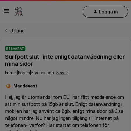
Logga in
Utland
BESVARAT
Surfpott slut- inte enligt datanväbdning eller
mina sidor
Forum|Forum|5 years ago
5 svar
MaddeVest
M
Hej, jag är utomlands inom EU, har fått meddelande om
att min surfpott på 15gb är slut. Enligt datanvändning i
mobilen har jag använt ca 8gb, enligt mina sidor på 3.se
något mindre. Nu har jag ingen tillgång till internet på
telefonen- varför? Har startat om telefonen för