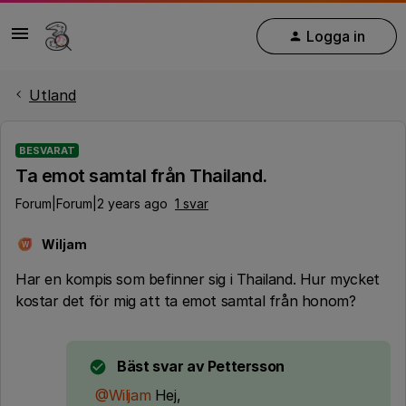
Logga in
Utland
BESVARAT
Ta emot samtal från Thailand.
Forum|Forum|2 years ago
1 svar
Wiljam
W
Har en kompis som befinner sig i Thailand. Hur mycket
kostar det för mig att ta emot samtal från honom?
Bäst svar av
Pettersson
@Wiljam
Hej,