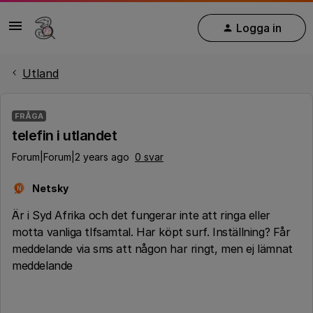
Logga in
Utland
FRÅGA
telefin i utlandet
Forum|Forum|2 years ago
0 svar
Netsky
N
Är i Syd Afrika och det fungerar inte att ringa eller
motta vanliga tlfsamtal. Har köpt surf. Inställning? Får
meddelande via sms att någon har ringt, men ej lämnat
meddelande