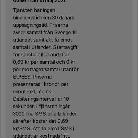
Gäller från 15 maj 2021.
Tjänsten har ingen
bindningstid men 30 dagars
uppsägningstid. Priserna
avser samtal från Sverige till
utlandet samt att ta emot
samtal i utlandet. Startavgift
för samtal till utlandet är
0,69 kr per samtal och 0 kr
per mottaget samtal utanför
EU/EES. Priserna
presenteras i kronor per
minut inkl. moms.
Debiteringsintervall är 10
sekunder. I tjänsten ingår
3000 fria SMS till alla länder,
därefter kostar det 0,69
kr/SMS. Att ta emot SMS i
utlandet är kostnadsfritt.