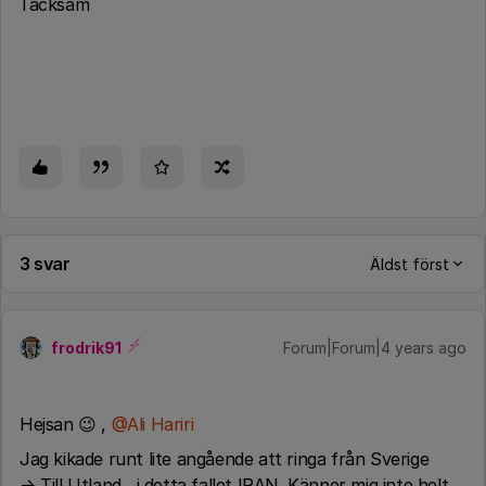
Tacksam
3 svar
Äldst först
frodrik91
Forum|Forum|4 years ago
Hejsan 😉 ,
@Ali Hariri
Jag kikade runt lite angående att ringa från Sverige
→ Till Utland , i detta fallet IRAN. Känner mig inte helt