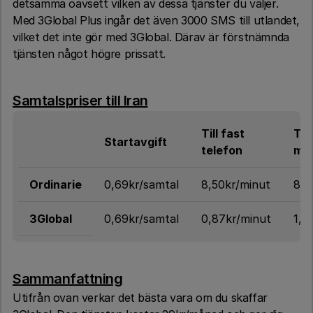
detsamma oavsett vilken av dessa tjänster du väljer.
Med 3Global Plus ingår det även 3000 SMS till utlandet,
vilket det inte gör med 3Global. Därav är förstnämnda
tjänsten något högre prissatt.
Samtalspriser till Iran
Till fast
Till
Startavgift
telefon
mob
Ordinarie
0,69kr/samtal
8,50kr/minut
8,5
3Global
0,69kr/samtal
0,87kr/minut
1,4
Sammanfattning
Utifrån ovan verkar det bästa vara om du skaffar