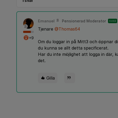
1 svar
Emanuel
Pensionerad Moderator
SVAR
Tjenare
@Thomas64
+9
Om du loggar in på Mitt3 och öppnar din
du kunna se allt detta specificerat.
Har du inte möjlighet att logga in där,
det.
Gilla