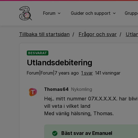
Forum
Guider och support
Grupp
Tillbaka till startsidan
Frågor och svar
Utla
BESVARAT
Utlandsdebitering
Forum|Forum|7 years ago
1 svar
141 visningar
Thomas64
Nykomling
T
Hej.. mitt nummer 07X.X.X.X.X. har bliv
vill veta i vilket land
Med vänlig hälsning, Thomas.
Bäst svar av
Emanuel