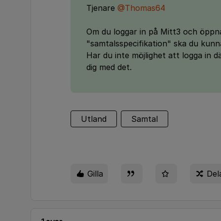
Tjenare
@Thomas64
Om du loggar in på Mitt3 och öppnar
"samtalsspecifikation" ska du kunna 
Har du inte möjlighet att logga in 
dig med det.
Utland
Samtal
Gilla
Del