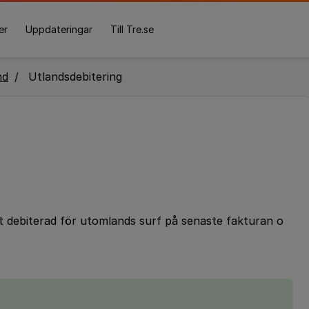
er
Uppdateringar
Till Tre.se
nd
Utlandsdebitering
it debiterad för utomlands surf på senaste fakturan o