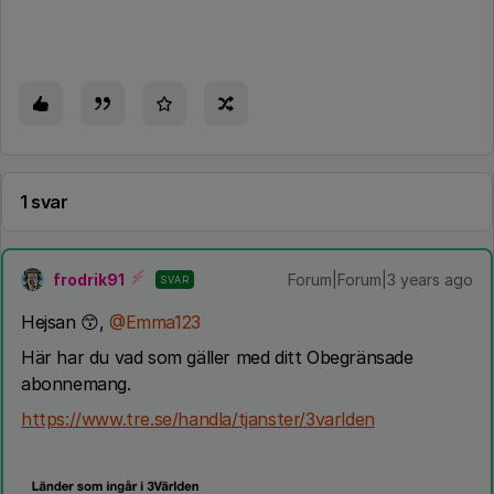
1 svar
frodrik91
Forum|Forum|3 years ago
SVAR
Hejsan 😙,
@Emma123
Här har du vad som gäller med ditt Obegränsade
abonnemang.
https://www.tre.se/handla/tjanster/3varlden