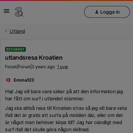
Logga in
Utland
BESVARAT
utlandsresa Kroatien
Forum|Forum|3 years ago
1 svar
Emma123
E
Hej! Jag vill bara vara säker på att den information jag
har fått om surf i utlandet stämmer.
Jag ska alltså resa till Kroatien strax så jag vill bara veta
ifall det är gratis att surfa på mobilen där, eller om det
är något man behöver köpa till? Jag har oändligt med
surf ifall det skulle göra någon skillnad.