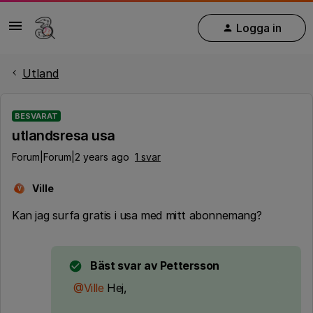
Logga in
Utland
BESVARAT
utlandsresa usa
Forum|Forum|2 years ago
1 svar
Ville
V
Kan jag surfa gratis i usa med mitt abonnemang?
Bäst svar av
Pettersson
@Ville
Hej,