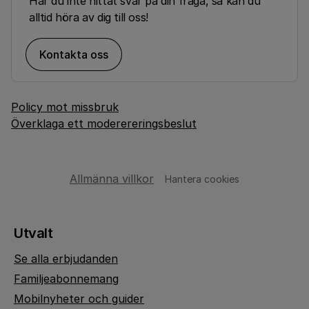
Har du inte hittat svar på din fråga, så kan du
alltid höra av dig till oss!
Kontakta oss
Policy mot missbruk
Överklaga ett moderereringsbeslut
Allmänna villkor
Hantera cookies
Utvalt
Se alla erbjudanden
Familjeabonnemang
Mobilnyheter och guider