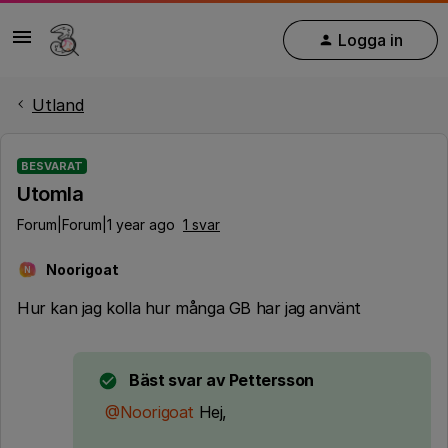
Logga in
Utland
BESVARAT
Utomla
Forum|Forum|1 year ago
1 svar
Noorigoat
N
Hur kan jag kolla hur många GB har jag använt
Bäst svar av
Pettersson
@Noorigoat
Hej,