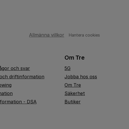
Allmänna villkor
Hantera cookies
Om Tre
rågor och svar
5G
och driftinformation
Jobba hos oss
owing
Om Tre
mation
Säkerhet
nformation - DSA
Butiker