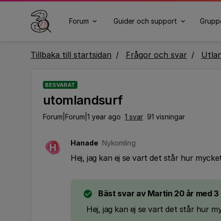
Forum
Guider och support
Grupp
Tillbaka till startsidan
Frågor och svar
Utla
BESVARAT
utomlandsurf
Forum|Forum|1 year ago
1 svar
91 visningar
Hanade
Nykomling
H
Hej, jag kan ej se vart det står hur myck
Bäst svar av
Martin 20 år med 3
Hej, jag kan ej se vart det står hur 