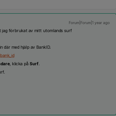
Forum|Forum|1 year ago
et jag förbrukat av mitt utomlands surf
in där med hjälp av BankID.
/bank_id
dare
, klicka på
Surf
.
rf.