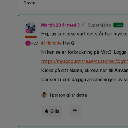
1 svar
Martin 20 år med 3
Superhjälte
SVAR
Hej, jag kan ej se vart det står hur myck
@Hanade
Hej 👋
+37
Ni kan se er förbrukning på Mitt3. Logga 
https://myaccount.tre.se/customer/login
Klicka på ditt
Namn
, skrolla ner till
Använ
Där ser ni den dagliga användningen av su
1 person gillar detta
Gilla