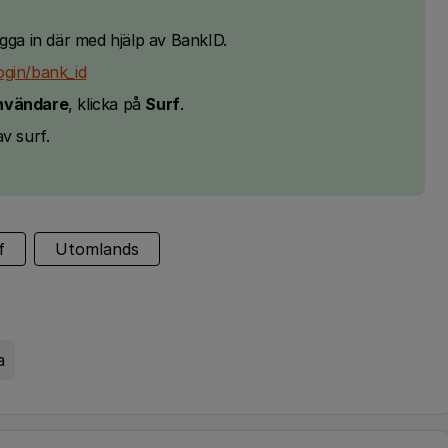
gga in där med hjälp av BankID.
ogin/bank_id
nvändare
, klicka på
Surf
.
v surf.
f
Utomlands
a