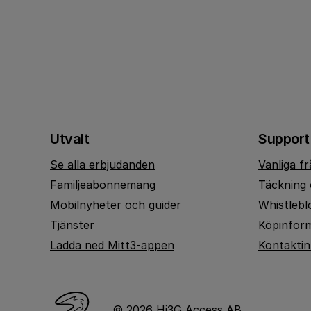
Utvalt
Support
Se alla erbjudanden
Vanliga f
Familjeabonnemang
Täckning 
Mobilnyheter och guider
Whistlebl
Tjänster
Köpinfor
Ladda ned Mitt3-appen
Kontakti
© 2026 Hi3G Access AB.