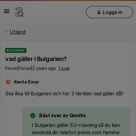
Logga in
Utland
BESVARAT
vad gäller i Bulgarien?
Forum|Forum|2 years ago
1 svar
Kenta Einar
K
Ska åka till Bulgarien och hsr 3 Världen vad gäller då?
Bäst svar av
Qwirks
I Bulgarien gäller EU-roaming så du kan
använda din telefon precis som hemma