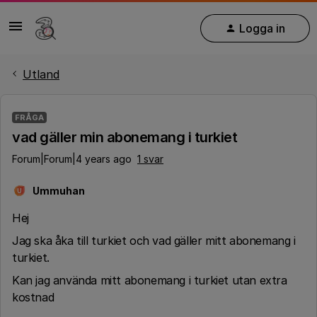
Logga in
Utland
FRÅGA
vad gäller min abonemang i turkiet
Forum|Forum|4 years ago
1 svar
Ummuhan
U
Hej
Jag ska åka till turkiet och vad gäller mitt abonemang i
turkiet.
Kan jag använda mitt abonemang i turkiet utan extra
kostnad