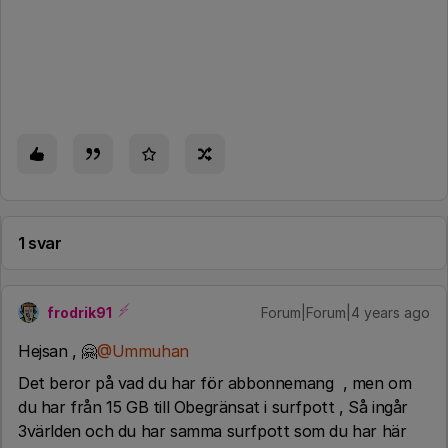
1 svar
frodrik91
Forum|Forum|4 years ago
Hejsan , 🤗
@Ummuhan
Det beror på vad du har för abbonnemang , men om
du har från 15 GB till Obegränsat i surfpott , Så ingår
3världen och du har samma surfpott som du har här