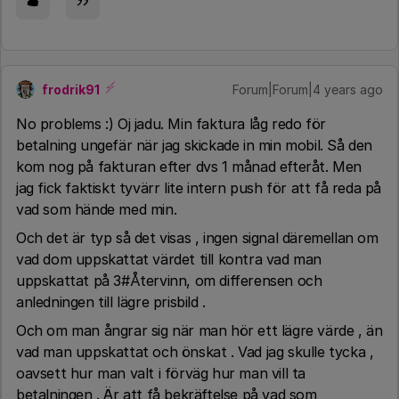
frodrik91
Forum|Forum|4 years ago
No problems :) Oj jadu. Min faktura låg redo för
betalning ungefär när jag skickade in min mobil. Så den
kom nog på fakturan efter dvs 1 månad efteråt. Men
jag fick faktiskt tyvärr lite intern push för att få reda på
vad som hände med min.
Och det är typ så det visas , ingen signal däremellan om
vad dom uppskattat värdet till kontra vad man
uppskattat på 3#Återvinn, om differensen och
anledningen till lägre prisbild .
Och om man ångrar sig när man hör ett lägre värde , än
vad man uppskattat och önskat . Vad jag skulle tycka ,
oavsett hur man valt i förväg hur man vill ta
betalningen . Är att få bekräftelse på vad som