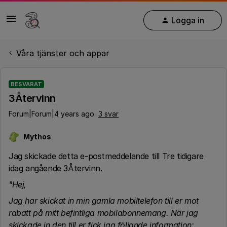
Logga in
Våra tjänster och appar
BESVARAT
3Återvinn
Forum|Forum|4 years ago
3 svar
Mythos
Jag skickade detta e-postmeddelande till Tre tidigare
idag angående 3Återvinn.
"Hej,
Jag har skickat in min gamla mobiltelefon till er mot
rabatt på mitt befintliga mobilabonnemang. När jag
skickade in den till er fick jag följande information: