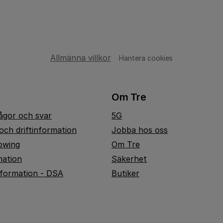
Allmänna villkor
Hantera cookies
Om Tre
rågor och svar
5G
och driftinformation
Jobba hos oss
owing
Om Tre
mation
Säkerhet
nformation - DSA
Butiker