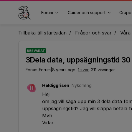
Forum
Guider och support
Grupp
Tillbaka till startsidan
Frågor och svar
Våra 
BESVARAT
3Dela data, uppsägningstid 30
Forum|Forum|8 years ago
1 svar
311 visningar
Heldiggrisen
Nykomling
H
Hej
om jag vill säga upp min 3 dela data fom
uppsägningstid? Jag vill släppa betala 
Mvh
Vidar