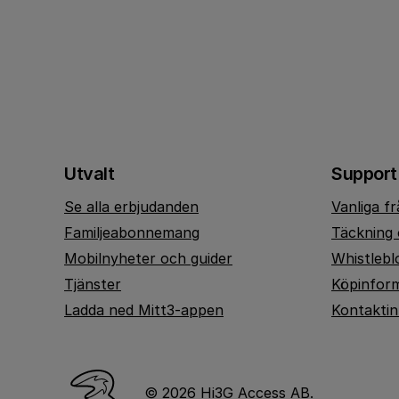
Utvalt
Support
Se alla erbjudanden
Vanliga f
Familjeabonnemang
Täckning 
Mobilnyheter och guider
Whistlebl
Tjänster
Köpinfor
Ladda ned Mitt3-appen
Kontakti
© 2026 Hi3G Access AB.