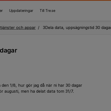
er
Uppdateringar
Till Tre.se
tjänster och appar
3Dela data, uppsägningstid 30 daga
 dagar
 den 1/8, hur gör jag då när ni har 30 dagar
för augusti, men ha delat data tom 31/7.