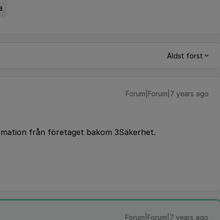
a
Äldst först
Forum|Forum|7 years ago
rmation från företaget bakom 3Säkerhet.
Forum|Forum|7 years ago