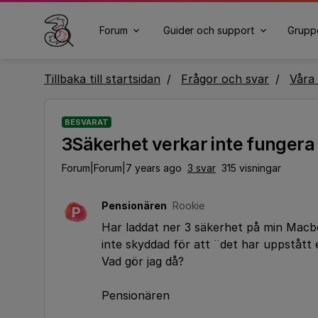
Forum
Guider och support
Grupp
Tillbaka till startsidan
Frågor och svar
Våra 
BESVARAT
3Säkerhet verkar inte fungera
Forum|Forum|7 years ago
3 svar
315 visningar
Pensionären
Rookie
P
Har laddat ner 3 säkerhet på min Macb
inte skyddad för att ¨det har uppståt
Vad gör jag då?
Pensionären