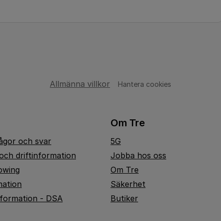
Allmänna villkor
Hantera cookies
Om Tre
rågor och svar
5G
och driftinformation
Jobba hos oss
owing
Om Tre
mation
Säkerhet
nformation - DSA
Butiker