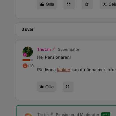
Gilla
Del
3 svar
Tristan
Superhjälte
Hej Pensionären!
+10
På denna
länken
kan du finna mer info
Gilla
Tretin
Pensionerad Moderator
SVAR