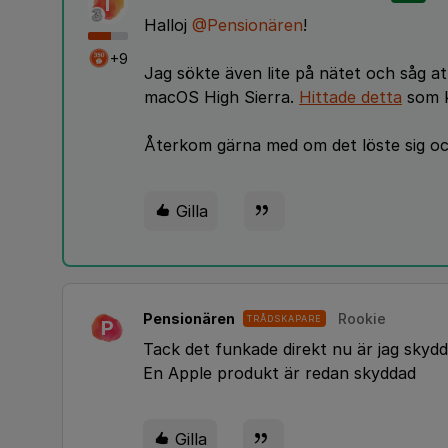
T
Halloj
@Pensionären
!
+9
Jag sökte även lite på nätet och såg a
macOS High Sierra.
Hittade detta
som k
Återkom gärna med om det löste sig och
Gilla
Pensionären
Rookie
TRÅDSKAPARE
P
Tack det funkade direkt nu är jag skyd
En Apple produkt är redan skyddad
Gilla