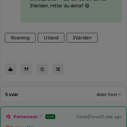
3Världen. Hittar du detta? 😄
Roaming
Utland
3Världen
5 svar
Äldst först
Pettersson
Forum|Forum|1 year ago
SVAR
P