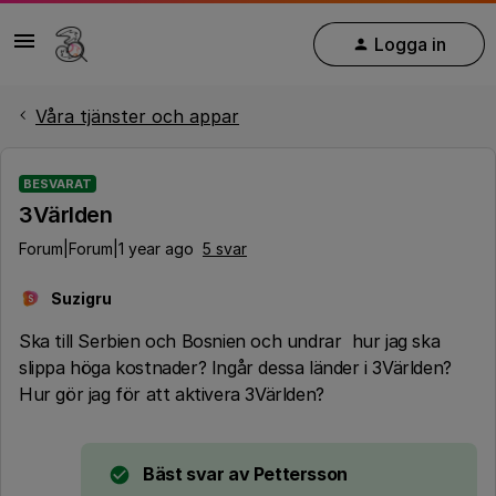
Logga in
Våra tjänster och appar
BESVARAT
3Världen
Forum|Forum|1 year ago
5 svar
Suzigru
S
Ska till Serbien och Bosnien och undrar hur jag ska
slippa höga kostnader? Ingår dessa länder i 3Världen?
Hur gör jag för att aktivera 3Världen?
Bäst svar av
Pettersson