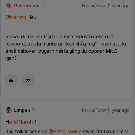
Pettersson
Forum|Forum|1 year ago
P
@Naruto
Hej,
menar du när du loggar in med e-postadress och
lösenord, att du markerar “kom ihåg mig” - men att du
ändå behöver logga in nästa gång du öppnar Mitt3
igen?
Limpen
Forum|Forum|1 year ago
Hej ​
@Naruto
!
Jag tolkar det som ​
@Pettersson
skriver, återkom om vi