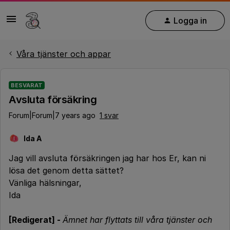
Logga in
Våra tjänster och appar
BESVARAT
Avsluta försäkring
Forum|Forum|7 years ago
1 svar
Ida A
I
Jag vill avsluta försäkringen jag har hos Er, kan ni
lösa det genom detta sättet?
Vänliga hälsningar,
Ida
[Redigerat] -
Ämnet har flyttats till våra tjänster och