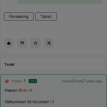
Försäkring
Tjänst
1 svar
Tretin
Forum|Forum|7 years ago
SVAR
T
Hejsan
@Ida A
!
Välkommen till forumet! :-)