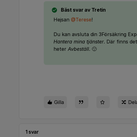
Bäst svar av
Tretin
Hejsan
@Terese
!
Du kan avsluta din 3Försäkring Expr
Hantera mina tjänster
. Där finns d
heter
Avbeställ
. 🙂
Gilla
Del
1 svar