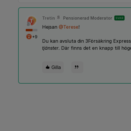
Tretin
Pensionerad Moderator
SVAR
T
Hejsan
@Terese
!
+9
Du kan avsluta din 3Försäkring Express
tjänster
. Där finns det en knapp till h
Gilla