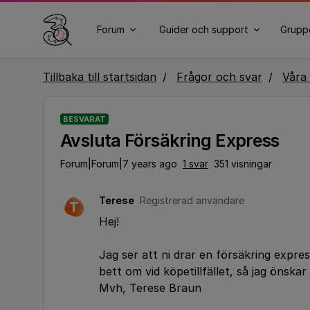
Forum
Guider och support
Grupp
Tillbaka till startsidan
Frågor och svar
Våra 
BESVARAT
Avsluta Försäkring Express
Forum|Forum|7 years ago
1 svar
351 visningar
Terese
Registrerad användare
T
Hej!
Jag ser att ni drar en försäkring expre
bett om vid köpetillfället, så jag önska
Mvh, Terese Braun