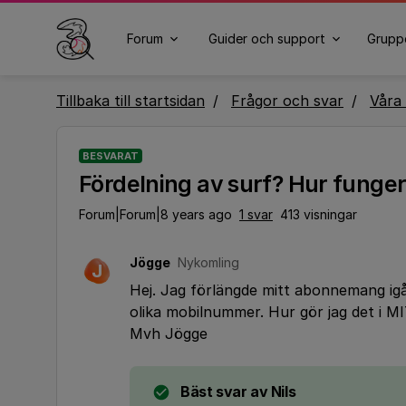
Forum
Guider och support
Grupp
Tillbaka till startsidan
Frågor och svar
Våra 
BESVARAT
Fördelning av surf? Hur funger
Forum|Forum|8 years ago
1 svar
413 visningar
Jögge
Nykomling
J
Hej. Jag förlängde mitt abonnemang igår 
olika mobilnummer. Hur gör jag det i 
Mvh Jögge
Bäst svar av
Nils