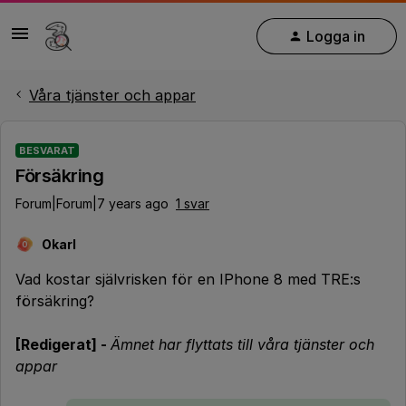
Logga in
Våra tjänster och appar
BESVARAT
Försäkring
Forum|Forum|7 years ago
1 svar
Okarl
O
Vad kostar självrisken för en IPhone 8 med TRE:s
försäkring?
[Redigerat] -
Ämnet har flyttats till våra tjänster och
appar