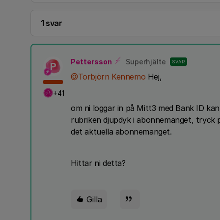
1 svar
Pettersson
Superhjälte
SVAR
P
@Torbjörn Kennemo
Hej,
+41
om ni loggar in på Mitt3 med Bank ID ka
rubriken djupdyk i abonnemanget, tryck 
det aktuella abonnemanget.
Hittar ni detta?
Gilla