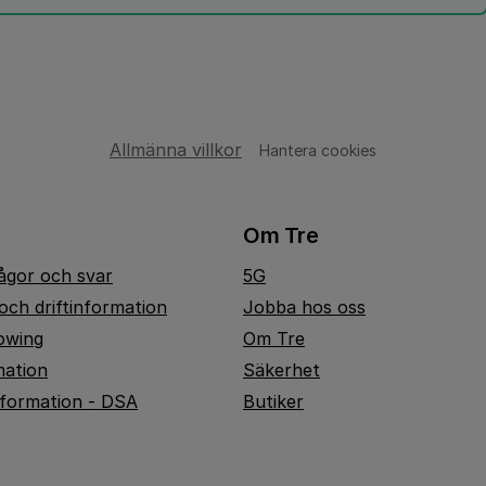
Allmänna villkor
Hantera cookies
Om Tre
rågor och svar
5G
och driftinformation
Jobba hos oss
owing
Om Tre
mation
Säkerhet
nformation - DSA
Butiker