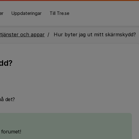
er
Uppdateringar
Till Tre.se
tjänster och appar
Hur byter jag ut mitt skärmskydd?
ydd?
 på det?
 forumet!