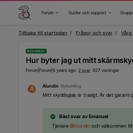
Forum
Guider och support
Grupp
Tillbaka till startsidan
Frågor och svar
Våra 
BESVARAT
Hur byter jag ut mitt skärmsk
Forum|Forum|6 years ago
2 svar
927 visningar
Alundin
Nykomling
A
Mitt skyddsglas är trasigt. Är det garanti
Bäst svar av
Emanuel
Tjenare
@Alundin
och välkommen till