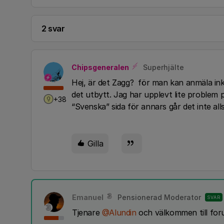
2 svar
Chipsgeneralen
Superhjälte
Hej, är det Zagg? för man kan anmäla in
det utbytt. Jag har upplevt lite problem p
+38
“Svenska” sida för annars går det inte alls
Gilla
Emanuel
Pensionerad Moderator
SVAR
Tjenare
@Alundin
och välkommen till for