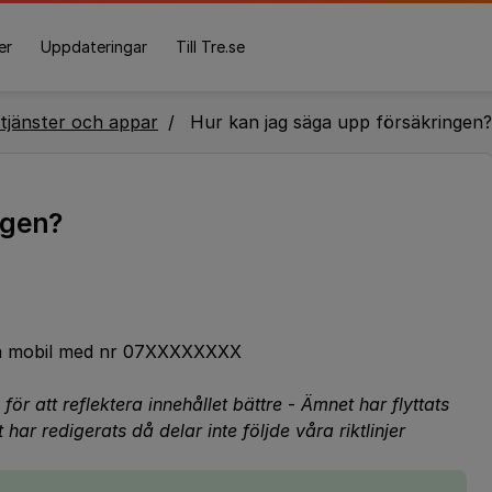
er
Uppdateringar
Till Tre.se
tjänster och appar
Hur kan jag säga upp försäkringen?
ngen?
nna mobil med nr 07XXXXXXXX
för att reflektera innehållet bättre
-
Ämnet har flyttats
 har redigerats då delar inte följde våra riktlinjer