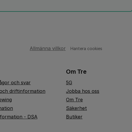
Allmänna villkor
Hantera cookies
Om Tre
rågor och svar
5G
och driftinformation
Jobba hos oss
owing
Om Tre
mation
Säkerhet
nformation - DSA
Butiker