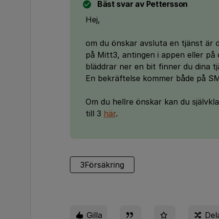
Bäst svar av
Pettersson
Hej,
om du önskar avsluta en tjänst är de
på Mitt3, antingen i appen eller p
bläddrar ner en bit finner du dina t
En bekräftelse kommer både på SM
Om du hellre önskar kan du självkl
till 3
här
.
3Försäkring
Gilla
Del