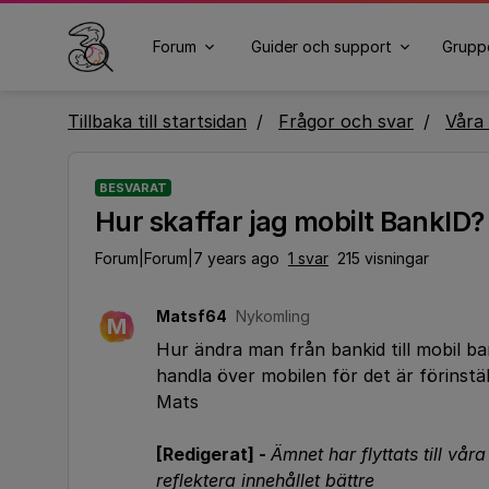
Forum
Guider och support
Grupp
Tillbaka till startsidan
Frågor och svar
Våra 
BESVARAT
Hur skaffar jag mobilt BankID?
Forum|Forum|7 years ago
1 svar
215 visningar
Matsf64
Nykomling
M
Hur ändra man från bankid till mobil ba
handla över mobilen för det är förinställ
Mats
[Redigerat] -
Ämnet har flyttats till vår
reflektera innehållet bättre