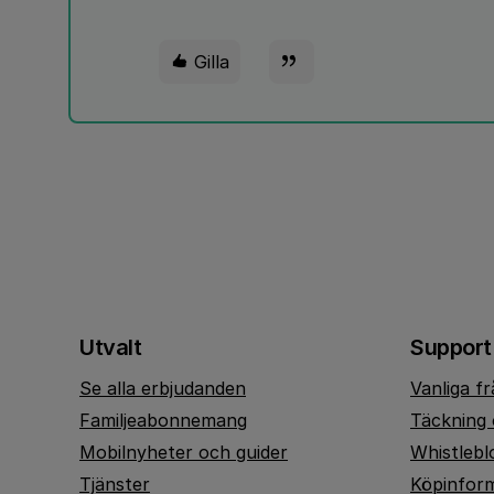
Gilla
Utvalt
Support
Se alla erbjudanden
Vanliga f
Familjeabonnemang
Täckning 
Mobilnyheter och guider
Whistlebl
Tjänster
Köpinfor