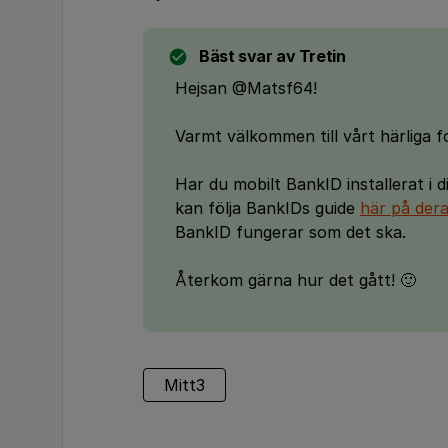
Bäst svar av
Tretin
Hejsan @Matsf64!
Varmt välkommen till vårt härliga f
Har du mobilt BankID installerat i 
kan följa BankIDs guide
här på der
BankID fungerar som det ska.
Återkom gärna hur det gått! 🙂
Mitt3