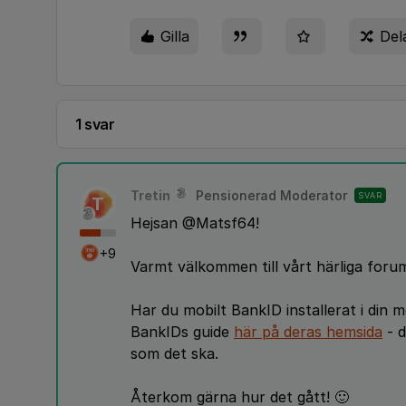
Gilla
Del
1 svar
Tretin
Pensionerad Moderator
SVAR
T
Hejsan @Matsf64!
+9
Varmt välkommen till vårt härliga forum
Har du mobilt BankID installerat i din 
BankIDs guide
här på deras hemsida
- d
som det ska.
Återkom gärna hur det gått! 🙂