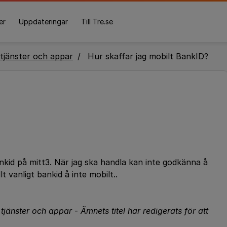
er
Uppdateringar
Till Tre.se
tjänster och appar
Hur skaffar jag mobilt BankID?
nkid på mitt3. När jag ska handla kan inte godkänna å
t vanligt bankid å inte mobilt..
a tjänster och appar
-
Ämnets titel har redigerats för att