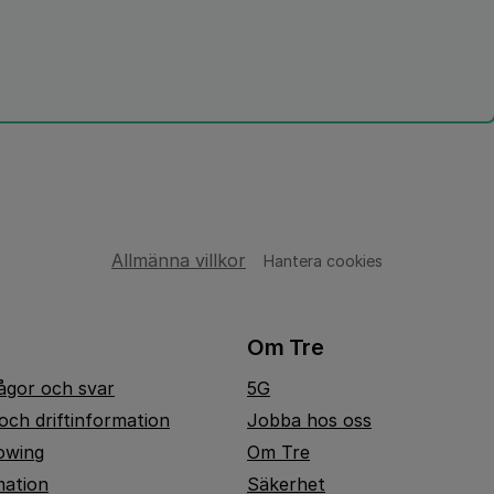
Allmänna villkor
Hantera cookies
Om Tre
rågor och svar
5G
och driftinformation
Jobba hos oss
owing
Om Tre
mation
Säkerhet