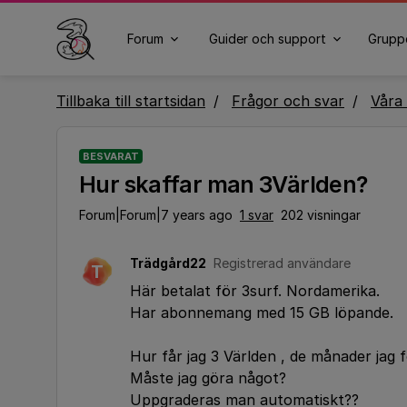
Forum
Guider och support
Grupp
Tillbaka till startsidan
Frågor och svar
Våra 
BESVARAT
Hur skaffar man 3Världen?
Forum|Forum|7 years ago
1 svar
202 visningar
Trädgård22
Registrerad användare
T
Här betalat för 3surf. Nordamerika.
Har abonnemang med 15 GB löpande.
Hur får jag 3 Världen , de månader jag 
Måste jag göra något?
Uppgraderas man automatiskt??