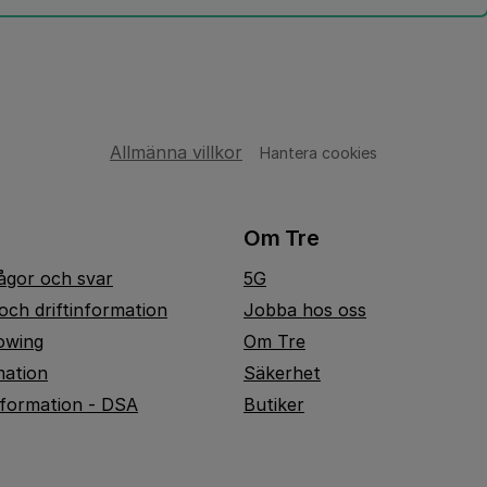
Allmänna villkor
Hantera cookies
Om Tre
rågor och svar
5G
och driftinformation
Jobba hos oss
owing
Om Tre
mation
Säkerhet
nformation - DSA
Butiker