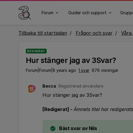
Forum
Guider och support
Grupp
Tillbaka till startsidan
Frågor och svar
Våra 
BESVARAT
Hur stänger jag av 3Svar?
Forum|Forum|8 years ago
1 svar
676 visningar
Becca
Registrerad användare
B
Hur stänger jag av 3Svar?
[Redigerat] -
Ämnets titel har redigerats 
Bäst svar av
Nils