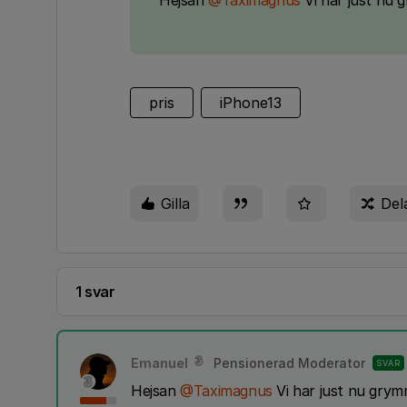
Hejsan
@Taximagnus
Vi har just nu 
pris
iPhone13
Gilla
Del
1 svar
Emanuel
Pensionerad Moderator
SVAR
Hejsan
@Taximagnus
Vi har just nu grymm