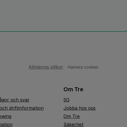
Allmänna villkor
Hantera cookies
Om Tre
rågor och svar
5G
och driftinformation
Jobba hos oss
owing
Om Tre
mation
Säkerhet