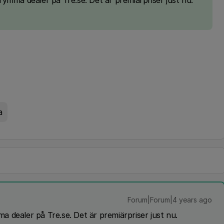
grymma dealer på Tre.se. Det är premiärpriser just nu.
a
Forum|Forum|4 years ago
a dealer på Tre.se. Det är premiärpriser just nu.