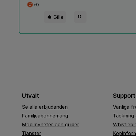
+9
Gilla
Utvalt
Support
Se alla erbjudanden
Vanliga f
Familjeabonnemang
Täckning 
Mobilnyheter och guider
Whistlebl
Tjänster
Köpinfor