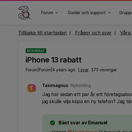
Forum
Guider och support
Grupp
Tillbaka till startsidan
Frågor och svar
Våra 
BESVARAT
iPhone 13 rabatt
Forum|Forum|4 years ago
1 svar
373 visningar
Taximagnus
Nykomling
T
Jag har sedan ett par år ett företagsab
jag skulle vilja köpa en ny telefon? Jag t
Bäst svar av
Emanuel