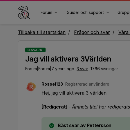
Forum
Guider och support
Grupp
Tillbaka till startsidan
Frågor och svar
Våra 
BESVARAT
Jag vill aktivera 3Världen
Forum|Forum|7 years ago
3 svar
1766 visningar
Rossel123
Registrerad användare
R
Hej, jag vill aktivera 3 världen
[Redigerat] -
Ämnets titel har redigerats 
Bäst svar av
Pettersson