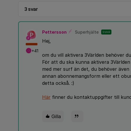
3 svar
Pettersson
Superhjälte
SVAR
P
Hej,
+41
om du vill aktivera 3Världen behöver d
För att du ska kunna aktivera 3Världe
med mer surf än det, du behöver även 
annan abonnemangsform eller ett obun
detta också. :)
Här
finner du kontaktuppgifter till kund
Gilla