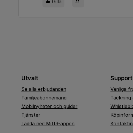
Gilla
Utvalt
Support
Se alla erbjudanden
Vanliga f
Familjeabonnemang
Täckning 
Mobilnyheter och guider
Whistlebl
Tjänster
Köpinfor
Ladda ned Mitt3-appen
Kontakti