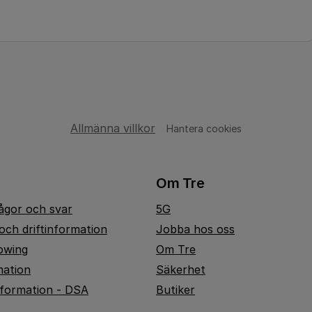
Allmänna villkor
Hantera cookies
Om Tre
rågor och svar
5G
och driftinformation
Jobba hos oss
owing
Om Tre
mation
Säkerhet
nformation - DSA
Butiker