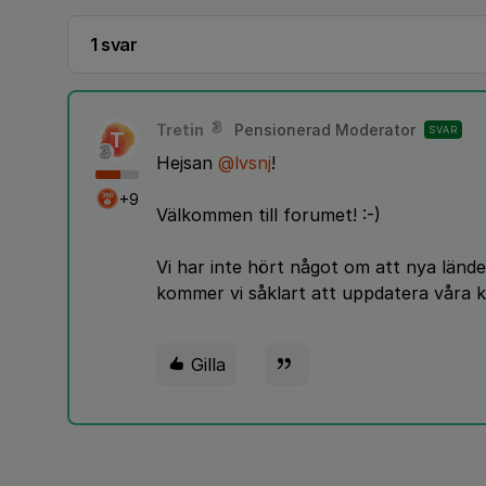
1 svar
Tretin
Pensionerad Moderator
SVAR
T
Hejsan
@lvsnj
!
+9
Välkommen till forumet! :-)
Vi har inte hört något om att nya lände
kommer vi såklart att uppdatera våra 
Gilla