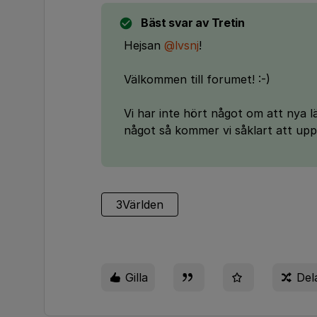
Bäst svar av
Tretin
Hejsan
@lvsnj
!
Välkommen till forumet! :-)
Vi har inte hört något om att nya lä
något så kommer vi såklart att up
3Världen
Gilla
Del