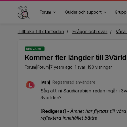
Forum
Guider och support
Grupp
Tillbaka till startsidan
Frågor och svar
Våra 
BESVARAT
Kommer fler längder till 3Värl
Forum|Forum|7 years ago
1 svar
190 visningar
lvsnj
Registrerad användare
L
Såg att ni Saudiarabien redan ingår i 
3världen?
[Redigerat] -
Ämnet har flyttats till vår
reflektera innehållet bättre