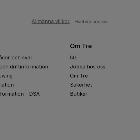
Allmänna villkor
Hantera cookies
Om Tre
rågor och svar
5G
och driftinformation
Jobba hos oss
owing
Om Tre
mation
Säkerhet
nformation - DSA
Butiker