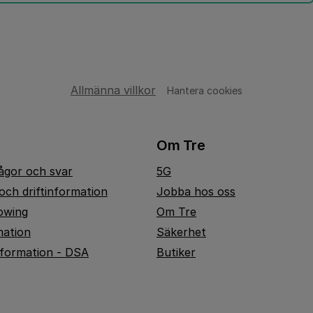
Allmänna villkor
Hantera cookies
Om Tre
rågor och svar
5G
och driftinformation
Jobba hos oss
owing
Om Tre
mation
Säkerhet
nformation - DSA
Butiker