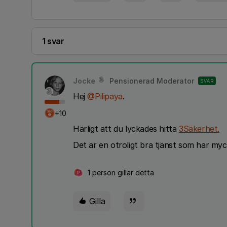
1 svar
Jocke
Pensionerad Moderator
SVAR
Hej
@Pilipaya
.
+10
Härligt att du lyckades hitta
3Säkerhet.
Det är en otroligt bra tjänst som har myc
1 person gillar detta
P
Gilla