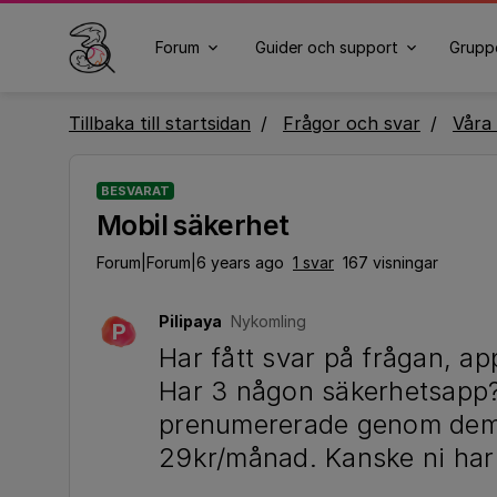
Forum
Guider och support
Grupp
Tillbaka till startsidan
Frågor och svar
Våra 
BESVARAT
Mobil säkerhet
Forum|Forum|6 years ago
1 svar
167 visningar
Pilipaya
Nykomling
P
Har fått svar på frågan, ap
Har 3 någon säkerhetsapp? 
prenumererade genom dem 
29kr/månad. Kanske ni har 