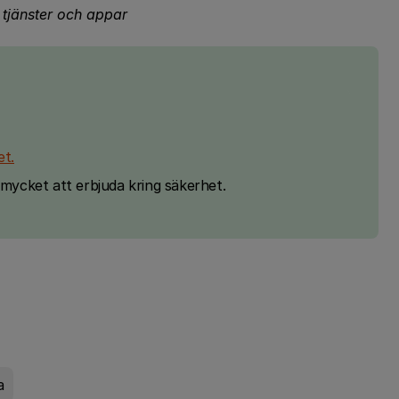
a tjänster och appar
et.
 mycket att erbjuda kring säkerhet.
a