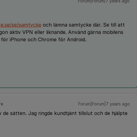
Forum|Forum|7 years ago
tre.se/se/samtycke
och lämna samtycke där. Se till att
ågon aktiv VPN eller liknande. Använd gärna mobilens
i för iPhone och Chrome för Android.
re
Forum|Forum|7 years ago
 de sätten. Jag ringde kundtjänt tillslut och de hjälpte