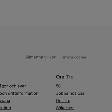
Allmänna villkor
Hantera cookies
Om Tre
rågor och svar
5G
och driftinformation
Jobba hos oss
owing
Om Tre
mation
Säkerhet