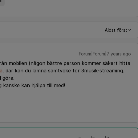
a
Äldst först
Forum|Forum|7 years ago
k från mobilen (någon bättre person kommer säkert hitta
a
, där kan du lämna samtycke för 3musik-streaming.
l göra.
kanske kan hjälpa till med!