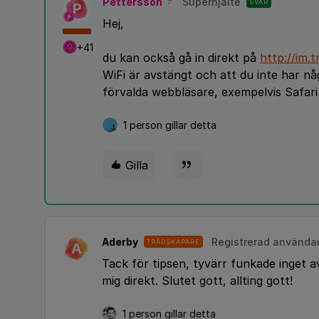
Pettersson
Superhjälte
SVAR
P
Hej,
+41
du kan också gå in direkt på
http://im.
WiFi är avstängt och att du inte har n
förvalda webbläsare, exempelvis Safar
1 person gillar detta
Gilla
Aderby
Registrerad använda
TRÅDSKAPARE
A
Tack för tipsen, tyvärr funkade inget av
mig direkt. Slutet gott, allting gott!
1 person gillar detta