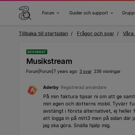
Forum
Guider och support
Grupp
Tillbaka till startsidan
Frågor och svar
Våra 
BESVARAT
Musikstream
Forum|Forum|7 years ago
3 svar
236 visningar
Aderby
Registrerad användare
A
På min faktura tipsar ni om att ge samty
min egen och dotterns mobil. Tyvärr funk
avstängt i första alternativet, ej hell
att logga in på mitt3 men på sidan där
jag ska göra. Snälla hjälp mig.