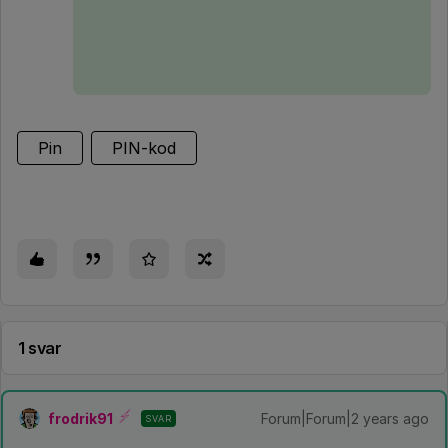
Pin
PIN-kod
1 svar
frodrik91
Forum|Forum|2 years ago
SVAR