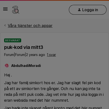
Logga in
Våra tjänster och appar
BESVARAT
puk-kod via mitt3
Forum|Forum|2 years ago
1 svar
AbdulhadiMoradi
A
Hej .
Jag har familj simkort hos er. Jag har slagit fel pin kod
på ett av simkorten tre gånger. Och nu kan jag inte ta
reda på mitt puk code. Jag vet inte hur jag ska logga in i
eran websida med det här nummret.
Jag hade inte skapat något konto med det här numret.