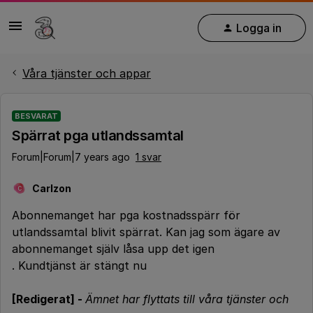
Logga in
Våra tjänster och appar
BESVARAT
Spärrat pga utlandssamtal
Forum|Forum|7 years ago
1 svar
Carlzon
C
Abonnemanget har pga kostnadsspärr för
utlandssamtal blivit spärrat. Kan jag som ägare av
abonnemanget själv låsa upp det igen
. Kundtjänst är stängt nu
[Redigerat] -
Ämnet har flyttats till våra tjänster och