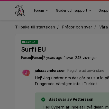
Forum
Guider och support
Grupp
Tillbaka till startsidan
Frågor och svar
Våra 
BESVARAT
Surf i EU
Forum|Forum|7 years ago
1 svar
248 visningar
juliaaaandersson
Registrerad användare
J
Hej! Jag undrar om det går att surfa på
Fungerade nämligen inte i Turkiet
Bäst svar av
Pettersson
Hej! Cypern är indelat i två delar,