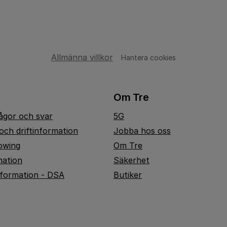
Allmänna villkor
Hantera cookies
Om Tre
rågor och svar
5G
och driftinformation
Jobba hos oss
owing
Om Tre
mation
Säkerhet
nformation - DSA
Butiker