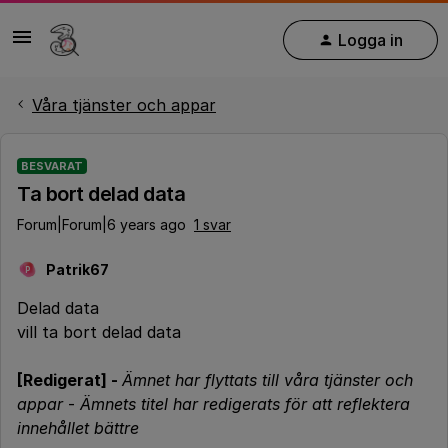
Logga in
Våra tjänster och appar
BESVARAT
Ta bort delad data
Forum|Forum|6 years ago
1 svar
Patrik67
P
Delad data
vill ta bort delad data
[Redigerat] -
Ämnet har flyttats till våra tjänster och
appar
-
Ämnets titel har redigerats för att reflektera
innehållet bättre