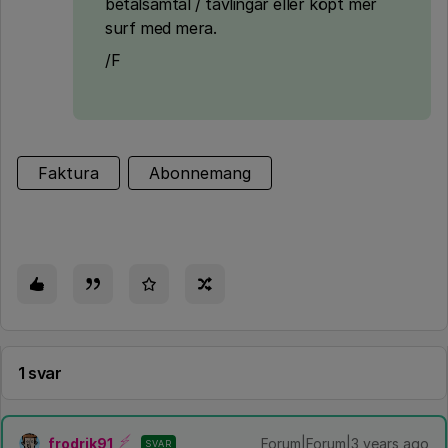
betalsamtal / tävlingar eller köpt mer
surf med mera.
/F
Faktura
Abonnemang
1 svar
frodrik91
Forum|Forum|3 years ago
SVAR