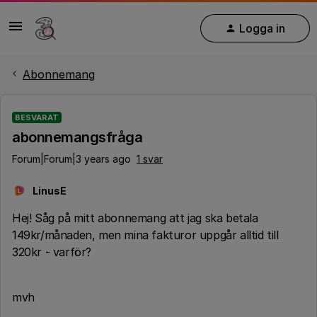
Logga in
Abonnemang
BESVARAT
abonnemangsfråga
Forum|Forum|3 years ago
1 svar
LinusE
L
Hej! Såg på mitt abonnemang att jag ska betala
149kr/månaden, men mina fakturor uppgår alltid till
320kr - varför?
mvh