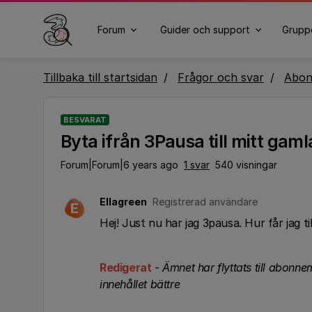
Forum
Guider och support
Grupp
Tillbaka till startsidan
Frågor och svar
Abo
BESVARAT
Byta ifrån 3Pausa till mitt g
Forum|Forum|6 years ago
1 svar
540 visningar
Ellagreen
Registrerad användare
E
Hej! Just nu har jag 3pausa. Hur får jag 
Redigerat
-
Ämnet har flyttats till abonne
innehållet bättre