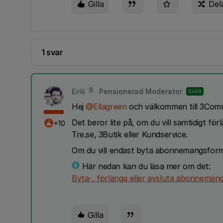
Gilla
Del
1 svar
Erik
Pensionerad Moderator
SVAR
Hej
@Ellagreen
och välkommen till 3Com
Det beror lite på, om du vill samtidigt f
+10
Tre.se, 3Butik eller Kundservice.
Om du vill endast byta abonnemangsfor
Här nedan kan du läsa mer om det:
Byta-, förlänga eller avsluta abonneman
Gilla