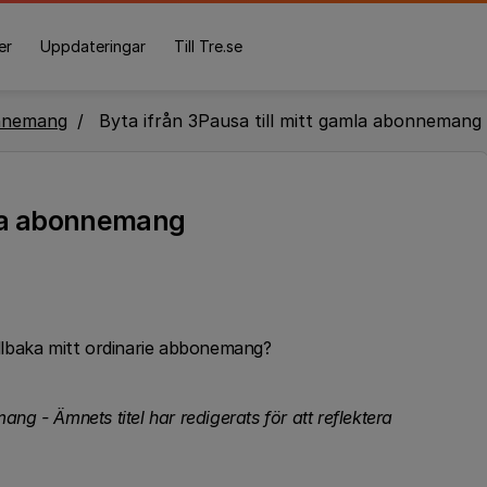
er
Uppdateringar
Till Tre.se
nnemang
Byta ifrån 3Pausa till mitt gamla abonnemang
amla abonnemang
tillbaka mitt ordinarie abbonemang?
mang - Ämnets titel har redigerats för att reflektera