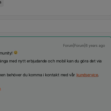
a
Forum|Forum|6 years ago
munity!
örlänga med nytt erbjudande och mobil kan du göra det via
men behöver du komma i kontakt med vår
kundservice
.
g