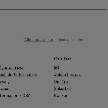
Allmänna villkor
Hantera cookies
Om Tre
rågor och svar
5G
och driftinformation
Jobba hos oss
owing
Om Tre
mation
Säkerhet
nformation - DSA
Butiker