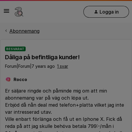
Logga in
Abonnemang
BESVARAT
Dåliga på befintliga kunder!
Forum|Forum|7 years ago
1 svar
Rocco
R
Er säljare ringde och påminde mig om att min
abonnemang var på väg och löpa ut.
Erbjöd då nån deal med telefon+platta vilket jag inte
var intresserad utav.
Ville enbart förlänga och få ut en Iphone X. Fick då
reda på att jag skulle behöva betala 799:-/mån i